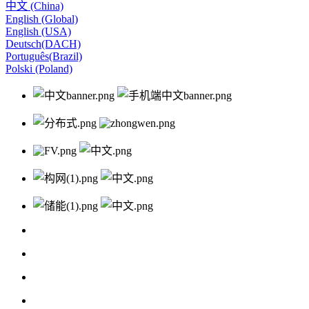
中文 (China)
English (Global)
English (USA)
Deutsch(DACH)
Português(Brazil)
Polski (Poland)