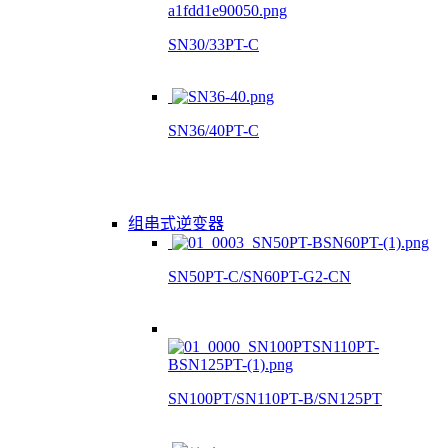
SN30/33PT-C
SN36/40PT-C
组串式逆变器
SN50PT-C/SN60PT-G2-CN
SN100PT/SN110PT-B/SN125PT