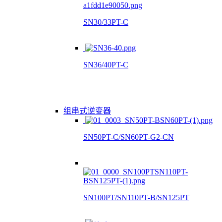
SN30/33PT-C
SN36/40PT-C
组串式逆变器
SN50PT-C/SN60PT-G2-CN
SN100PT/SN110PT-B/SN125PT