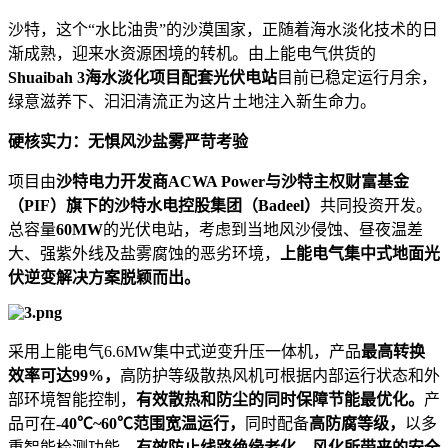
沙特，这个“水比油贵”的沙漠国家，正随着海水淡化技术的日
渐成熟，迎来水资源困境的转机。由上能电气供货的
Shuaibah 3海水淡化项目配套光伏电站
目前已稳定运行月余，
绿意滋养下、汩汩清流正为这片土地注入新生命力。
硬核实力：无惧风沙盐雾严苛考验
项目由
沙特电力开发商ACWA Power与沙特主权财富基金
（PIF）旗下的沙特水电控股集团（Badeel）
共同投资开发。
总容量
60MW
的光伏电站，考虑到当地风沙侵蚀、昼夜温差
大、强紫外线及盐雾腐蚀的恶劣环境，
上能电气集中式地面光
伏逆变解决方案脱颖而出。
采用上能电气6.6MW集中式逆变升压一体机，产品
最高转换
效率可达99%，
高防护等级散热风机可根据内部运行状态和外
部环境智能控制，
有效散热和防尘的同时保障节能最优化。
产
品可在
-40℃~60℃范围宽温运行，
同时配备
高防腐等级，
以多
重智能检测功能，
有效防止线路绝缘老化、风化所带来的安全