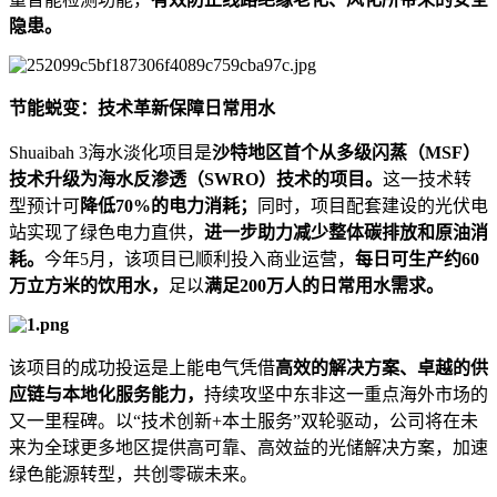
隐患。
节能蜕变：技术革新保障日常用水
Shuaibah 3海水淡化项目是
沙特地区首个从多级闪蒸（MSF）
技术升级为海水反渗透（SWRO）技术的项目。
这一技术转
型预计可
降低70%的电力消耗；
同时，项目配套建设的光伏电
站实现了绿色电力直供，
进一步助力减少整体碳排放和原油消
耗。
今年5月，该项目已顺利投入商业运营，
每日可生产约60
万立方米的饮用水，
足以
满足200万人的日常用水需求。
该项目的成功投运是上能电气凭借
高效的解决方案
、卓越的供
应链与本地化服务能力，
持续攻坚中东非这一重点海外市场的
又一里程碑。以“技术创新+本土服务”双轮驱动，公司将在未
来为全球更多地区提供高可靠、高效益的光储解决方案，加速
绿色能源转型，共创零碳未来。