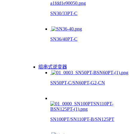
SN30/33PT-C
SN36/40PT-C
组串式逆变器
SN50PT-C/SN60PT-G2-CN
SN100PT/SN110PT-B/SN125PT