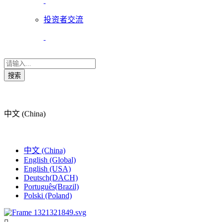
投资者交流
搜索
中文 (China)
中文 (China)
English (Global)
English (USA)
Deutsch(DACH)
Português(Brazil)
Polski (Poland)