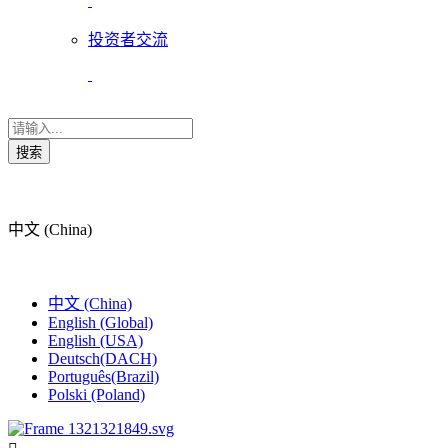
投资者交流
搜索
中文 (China)
中文 (China)
English (Global)
English (USA)
Deutsch(DACH)
Português(Brazil)
Polski (Poland)