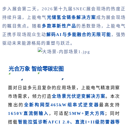
步入展会第二天，2026第十九届SNEC展会现场的热度正
持续升温，上能电气
光储氢全链条解决方案
成为展会现场
的瞩目焦点。随着
多款革新性产品
的悉数登场，上能电气
正携手现场观众生动
解码AI与多能融合的无限可能
，强势
驱动未来能源格局的重塑与跃迁。
光合万象 智绘零碳宏图
面对日益多元且复杂的应用场景，上能电气精准洞察
市场需求，倾力打造
全场景光伏逆变解决方案
。本次
推出的
全新构网型465kW组串式逆变器
最高
支持
1650V直流侧输入
，可适配
5MW+更大方阵
；同时
搭载
智能拉弧诊断AFCI 2.0、直流I+II级防雷器等