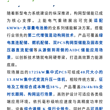
随着新型电力系统建设的纵深推进，构网型储能已成
为核心支撑。上能电气重磅展出可完美
适配
6MWh+大容量电池舱
的全系列储能解决方案。搭载
行业领先的
第二代增强混动构网技术
，产品可覆盖
绿
电直连配储、燃机配储、双PCS构网型储能及固态变
压器直流配储
等
从源侧到荷侧的AIDC储能应用场
景
，以创新技术铸就电网硬脊梁，打造高效算力能源
底座。
现场展出的
1725kW集中式PCS
可组成
40尺大小的
13.8MW集中式变流升压一体机
，相较传统方案，
征
地及工程综合成本降低38%
。产品覆盖
2h/4h/8h全
时长跟网、构网运行场景
，高防护设计可适应各类极
端应用环境。依托毫秒级响应速度与高精度功率控
制，设备
综合调频 K 值行业领先
。同时产品
可选配