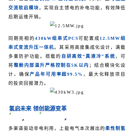
交流软启模块
，实现自主馈电的补电功能，有效降低
后期运维开销。
同期亮相的
430kW组串式PCS
可配置成
12.5MW组
串式变流升压一体机
。其采用高度集成化设计，满载
多重防护功能。搭载的
自研高效“真液冷”系统
，可
将
整舱内部温升严格控制在5K以内
；结合模块化设
计，确保
产品年可用率超99.5%
，
最
大化释放项目
的投资回报潜力。
氢启未来 领创能源变革
多渠道驱动非电利用，上能电气本次展出的
柔性制氢