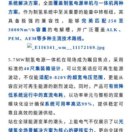
系统解决方案
，全面
覆盖制氢电源单机与一体机两种
方案
。作为制氢系统中至关重要的能量中转枢纽，其
具备极强的兼容性，能够
完美匹配250至
3000Nm³/h容量
的电解槽，并广泛覆盖
ALK、
PEM、AEM等多种主流技术路线。
5.7MW制氢电源一体机在现场成为瞩目焦点，采用
标准的
40尺集装箱设计
，可以完美适应可再生能源
波动，不仅能
适配0-820V的超宽电压范围
，更能从
容应对可再生能源的剧烈波动。同时，产品可
有效降
低系统运行中的直流电耗
，以功率单元与整柜的双重
模块化设计确保
系统可用率高达99%
，提供稳定可
靠且高效的能源供给。
站在全球能源变革的潮头，上能电气不仅展示了以
光
储氢全场景解决方案为核心的硬核实力
，更向全球传