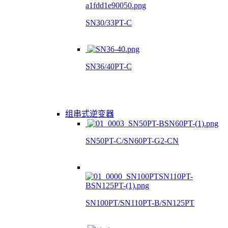
SN30/33PT-C
SN36/40PT-C
组串式逆变器
SN50PT-C/SN60PT-G2-CN
SN100PT/SN110PT-B/SN125PT