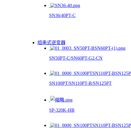
SN36/40PT-C
组串式逆变器
SN50PT-C/SN60PT-G2-CN
SN100PT/SN110PT-B/SN125PT
SP-320K-HB