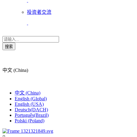
投资者交流
搜索
中文 (China)
中文 (China)
English (Global)
English (USA)
Deutsch(DACH)
Português(Brazil)
Polski (Poland)