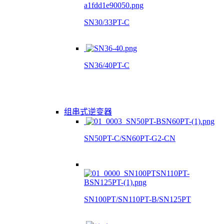
SN30/33PT-C
SN36/40PT-C
组串式逆变器
SN50PT-C/SN60PT-G2-CN
SN100PT/SN110PT-B/SN125PT