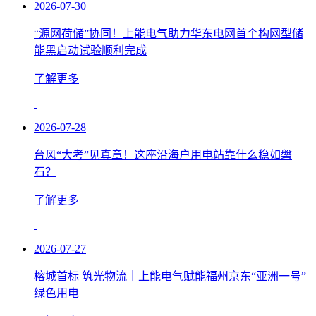
2026-07-30
“源网荷储”协同！上能电气助力华东电网首个构网型储
能黑启动试验顺利完成
了解更多
2026-07-28
台风“大考”见真章！这座沿海户用电站靠什么稳如磐
石？
了解更多
2026-07-27
榕城首标 筑光物流｜上能电气赋能福州京东“亚洲一号”
绿色用电