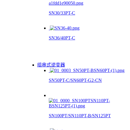
SN30/33PT-C
SN36/40PT-C
组串式逆变器
SN50PT-C/SN60PT-G2-CN
SN100PT/SN110PT-B/SN125PT