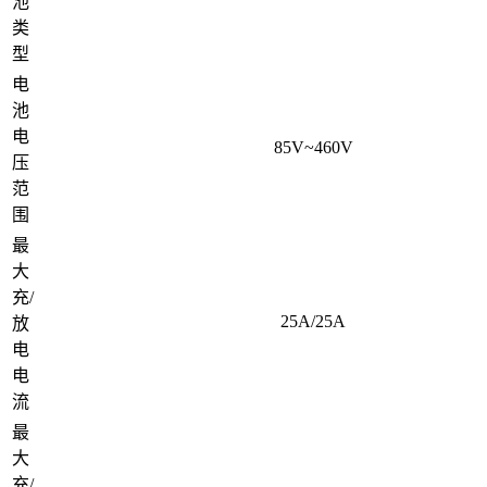
池
类
型
电
池
电
85V~460V
压
范
围
最
大
充/
25A/25A
放
电
电
流
最
大
充/