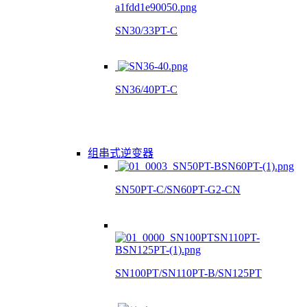
SN30/33PT-C
SN36/40PT-C
组串式逆变器
SN50PT-C/SN60PT-G2-CN
SN100PT/SN110PT-B/SN125PT