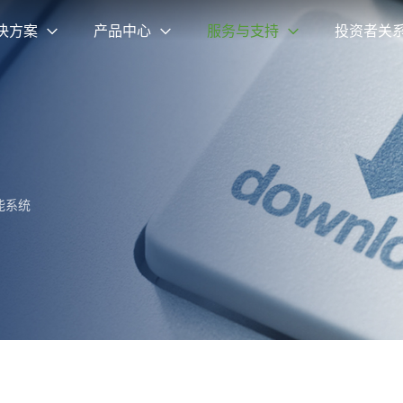
决方案
产品中心
服务与支持
投资者关
能系统