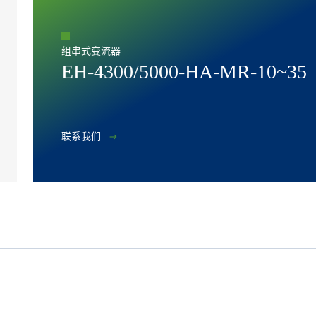
组串式变流器
EH-4300/5000-HA-MR-10~35
联系我们