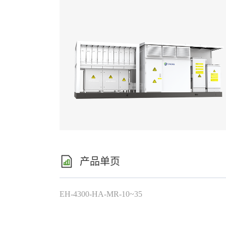
产品单页
EH-4300-HA-MR-10~35