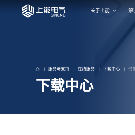
关于上能
解
服务与支持
在线服务
下载中心
储
下载中心