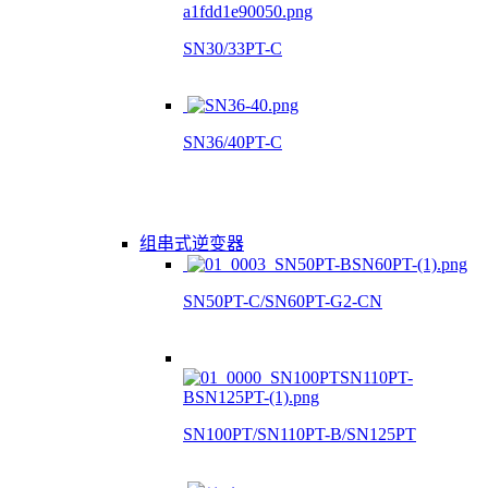
SN30/33PT-C
SN36/40PT-C
组串式逆变器
SN50PT-C/SN60PT-G2-CN
SN100PT/SN110PT-B/SN125PT