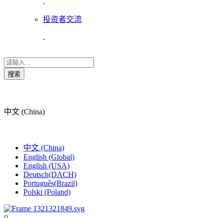
投资者交流
搜索
中文 (China)
中文 (China)
English (Global)
English (USA)
Deutsch(DACH)
Português(Brazil)
Polski (Poland)