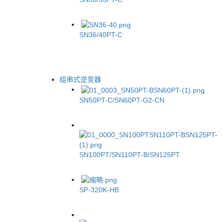
SN36/40PT-C
组串式逆变器
SN50PT-C/SN60PT-G2-CN
SN100PT/SN110PT-B/SN125PT
SP-320K-HB