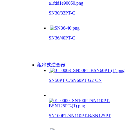
SN30/33PT-C
SN36/40PT-C
组串式逆变器
SN50PT-C/SN60PT-G2-CN
SN100PT/SN110PT-B/SN125PT