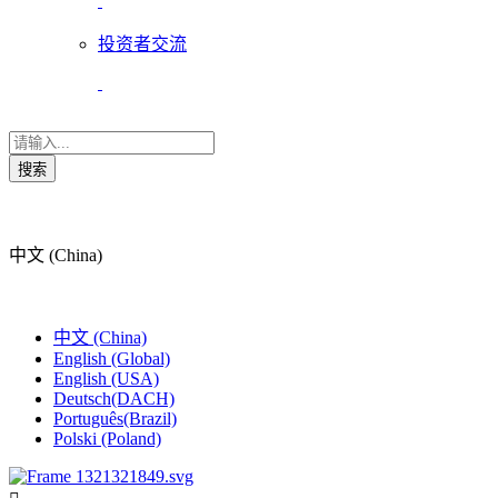
投资者交流
搜索
中文 (China)
中文 (China)
English (Global)
English (USA)
Deutsch(DACH)
Português(Brazil)
Polski (Poland)