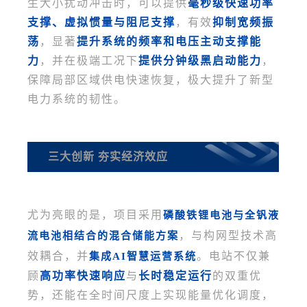
生大小扰动冲击时，可以提供
毫秒级快速功率
支撑、虚拟惯量与阻尼支撑
，有效
抑制宽频振
荡
，显著
提升系统的频率和电压主动支撑能
力
，并在极端工况下
提供分钟级黑启动能力
，
保障局部区域供电快速恢复，极大提升了新型
电力系统的韧性。
三大创新 夯实经济效应
尤为亮眼的是，项目采用
磷酸铁锂电池与全钒液
，与构网型技术高
流电池相结合的混合储能方案
效耦合，并
。电站不仅兼
集成AI智慧运营系统
顾
高功率快速响应
与
长时稳定运行
的双重优
势，还能在全时间尺度上实现能量优化调度，